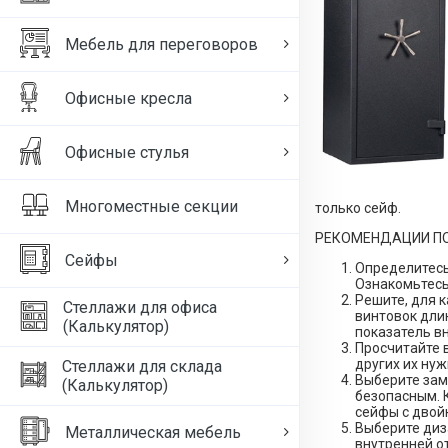
Мебель для переговоров
Офисные кресла
Офисные стулья
Многоместные секции
только сейф.
РЕКОМЕНДАЦИИ ПО
Сейфы
Определитесь
Ознакомьтесь 
Решите, для 
Стеллажи для офиса
винтовок длин
(Калькулятор)
показатель в
Просчитайте 
других их ну
Стеллажи для склада
Выберите зам
(Калькулятор)
безопасным. 
сейфы с двой
Выберите диз
Металлическая мебель
внутренней о