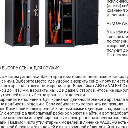
исключающи
(замки) с
хранения о
деревянных
ЧЕМ ОРУЖ
У шкафа и 
тоньше сте
по степени
с охраной,
получит до
По-настоя
 ВЫБОРУ СЕЙФА ДЛЯ ОРУЖИЯ
 с местом установки. Закон предусматривает несколько жестких т
с ними. Выберите место, где удобно анкерить сейф к полу или стен
какого арсенала покупаете хранилище. В линейках AIKO и VALBERG 
ой до 1410 мм, варианты на 1, 2 и даже 8 стволов. Чтобы не оши
нутренней высоты без патронного отделения.
варианты наполнения. Для хранения длинноствольного арсенала 
жно подбирать отдельно. Если собираетесь пополнять коллекцию —
ок. Ключевой и электронный кодовый замки одинаково надежны, но
Ключ от сейфа любопытный ребенок может и найти, а вот подобра
ным ключевым или дублированным электронно-ключевым запором
айн. Помимо чисто утилитарных моделей, в линейке VALBERG есть
тделкой бархатом/эко-кожей и эксклюзивной облицовкой натурал