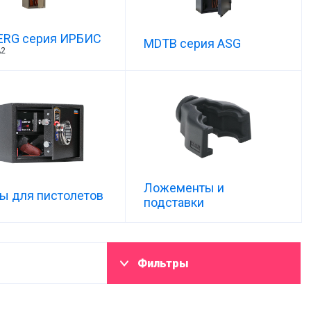
ERG серия ИРБИС
MDTB серия ASG
А2
Ложементы и
ы для пистолетов
подставки
Фильтры