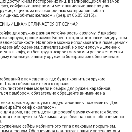
х доступ к ним посторонних лиц, в запирающихся на замок
ейфах, сейфовых шкафах или металлических шкафах для
ружия, ящиках из высокопрочных материалов либо в
 ящиках, обитых железом.» (ред. от 06.05.2015)».
ЕЙНЫЙ ШКАФ ОТЛИЧАЕТСЯ ОТ СЕЙФА?
сейфа для оружия разная устойчивость к взлому. У шкафов
нки корпуса, проще замки. Более того, они не классифицируются
 взломостойкости. Их вполне можно использовать в помещениях
 видеонаблюдением, сигнализацией, но если злоумышленник
ступ к шкафу, он без труда вскроет замок или разрежет стенки.
щему надежную защиту оружия и боеприпасов обеспечивает
ребований к помещению, где будет храниться оружие.
е. Так вы обезопасите его от кражи.
есть пистолетные модели и сейфы для ружей, карабинов,
биться с выбором, обязательно обращайте внимание на
в некоторых моделях уже предустановлены ложементы. Для
 выбирайте сейф с «запасом».
 для дома, где есть дети, цифровой замок считается более
ть код не получится. Максимальную безопасность обеспечивают
.
 оружейные сейфы кабинетного типа с лаковым покрытием,
ьным деревом. Обеспечивая надежную защиту арсеналу, они