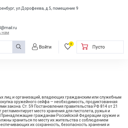
ренбург, ул.Дорофеева, д.5, помещение 9
@mail.ru
ь нам
0
Войти
Пусто
ых лиц и организаций, владеющих гражданским или служебным
покупка оружейного сейфа — необходимость, продиктованная
ми закона. Ст. 59 Постановления правительства РФ 814 от 21
г регламентирует место хранения для пистолета, ружья и
 «Принадлежащие гражданам Российской Федерации оружие и
олжны храниться по месту их жительства с соблюдением
беспечивающих их сохранность, безопасность хранения и