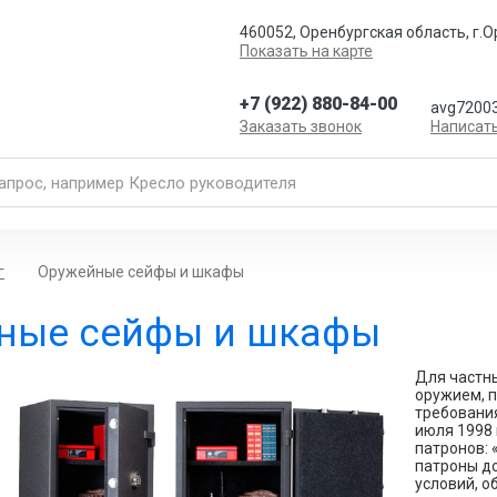
460052, Оренбургская область, г.О
Показать на карте
+7 (922) 880-84-00
avg72003
Заказать звонок
Написат
г
Оружейные сейфы и шкафы
ные сейфы и шкафы
Для частн
оружием, 
требования
июля 1998 
патронов:
патроны д
условий, о