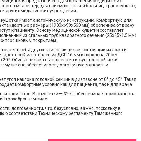
медицинская предназначена для оснащения медицинских
 постов медсестер, для приемного покоя больниц, травмпунктов,
 и других медицинских учреждений.
 кушетка имеет анатомическую конструкцию, комфортную для
а стандартные размеры (1930x690x560 мм) обеспечивают врачу
ступ к пациенту. Основу медицинской кушетки составляет
полненный из стальных труб квадратного сечения (25x25x1,5 мм)
но-порошковым покрытием.
лючает в себя двухсекционный лежак, состоящий из ложа и
ка, который изготовлен из ДСП 16 мм и поролона 20 мм,
 20P. Обивка лежака выполнена из искусственной кожи
 тому же она обеспечивает достаточную мягкость и
 угол наклона головной секции в диапазоне от 0° до 45°. Такая
создает комфортные условия как для пациента, так и для врача.
сти пациентов. Вес кушетки — 32 кг, обеспечивает возможность
ия в разобранном виде.
и, долговечности, что, безусловно, важно, поскольку в
ию о соответствии Техническому регламенту Таможенного