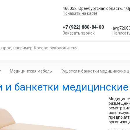
460052, Оренбургская область, г.О
Показать на карте
+7 (922) 880-84-00
avg72003
Заказать звонок
Написат
г
Медицинская мебель
Кушетки и банкетки медицинские це
 и банкетки медицинские 
Медицинск
размещени
осмотра и
используют
предприяти
организаци