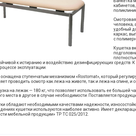
Банкетка 
кабинетов,
поликлиник
Смотровая
человека, 
удобный до
каркас, вы
с полимер
Кушетка вк
подголовни
плотностью
тойчивой к истиранию и воздействию дезинфицирующих средств. К
роцессе эксплуатации.
оснащена ступенчатым механизмом «Rostomat», который регулирует
яет проводить осмотр как лежа на животе, так и лежа на спине, и 
зка на лежак — 180 кг, что позволяет использовать ее большей ча
ого места в другое в случае необходимости. Поставляется продукц
и обладают необходимыми качествами надежности, износостойкост
дениях кушетки используются наиболее активно. Имеет декларац
сти мебельной продукции» ТР ТС 025/2012.